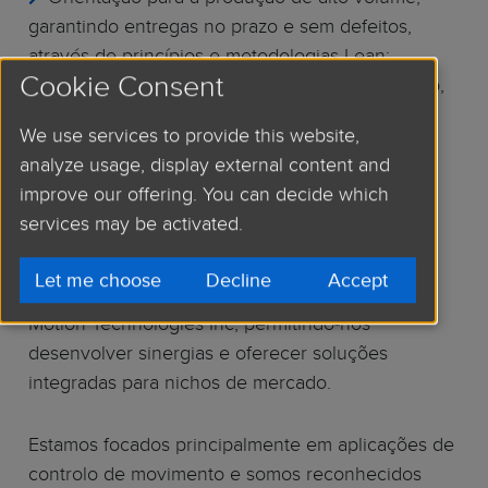
garantindo entregas no prazo e sem defeitos,
através de princípios e metodologias Lean;
Cookie Consent
Forte parceria com a cadeia de abastecimento,
oferecendo tecnologia, serviço e qualidade de
We use services to provide this website,
última geração a preços competitivos;
analyze usage, display external content and
Sistema de Gestão da Qualidade robusto,
improve our offering. You can decide which
suportando os nossos clientes com os mais
services may be activated.
elevados padrões da indústria automóvel.
Let me choose
Decline
Accept
Em 2013, a empresa foi adquirida pela Allied
Motion Technologies Inc, permitindo-nos
desenvolver sinergias e oferecer soluções
integradas para nichos de mercado.
Estamos focados principalmente em aplicações de
controlo de movimento e somos reconhecidos