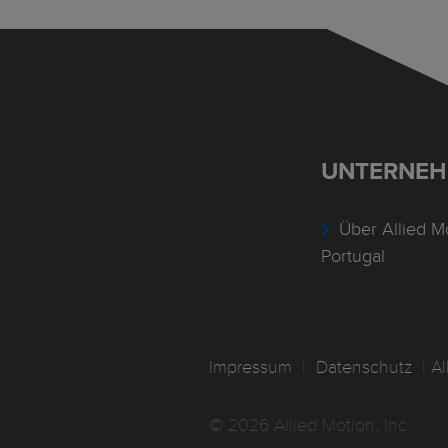
UNTERNE
Über Allied M
Portugal
Impressum
I
Datenschutz
I
A
© 2026 Allied Motion, Inc