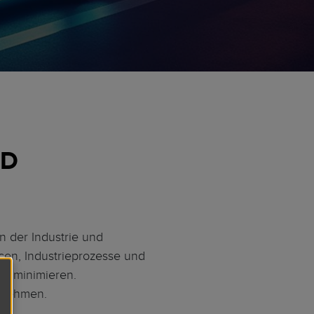
ND
n der Industrie und
cen, Industrieprozesse und
zu minimieren.
innehmen.