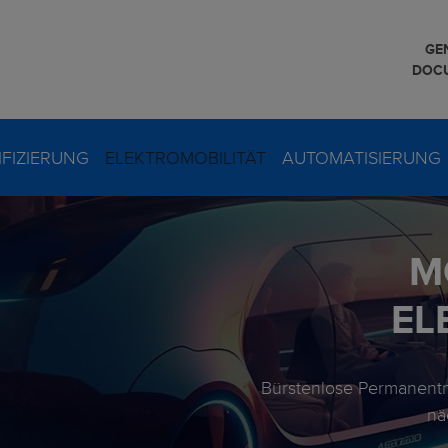
GE
DOC
FIZIERUNG
ELEKTROMOBILITÄT
AUTOMATISIERUNG
Rahmenlose Servomo
M
Rahmenlose Torquem
EL
Bürstenlose Permanent
nä