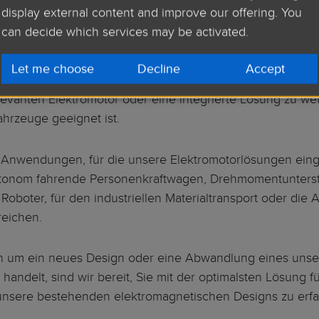
display external content and improve our offering. You
 der Mikromobilität ist elektrisch!
can decide which services may be activated.
fahrung im Bereich elektrischer Antriebslösungen für den 
Let me choose
Decline
Accept
icklung Ihres Elektrofahrzeugs der nächsten Generation. 
evanten Elektromotor oder eine integrierte Lösung zu w
ahrzeuge geeignet ist.
e Anwendungen, für die unsere Elektromotorlösungen eing
tonom fahrende Personenkraftwagen, Drehmomentunterstü
Roboter, für den industriellen Materialtransport oder die 
reichen.
h um ein neues Design oder eine Abwandlung eines uns
handelt, sind wir bereit, Sie mit der optimalsten Lösung 
nsere bestehenden elektromagnetischen Designs zu erfah