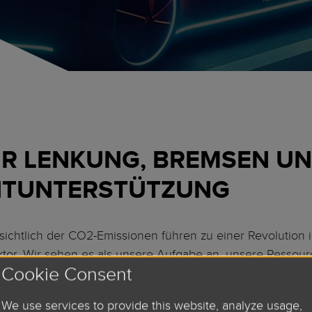
R LENKUNG, BREMSEN U
TUNTERSTÜTZUNG
ichtlich der CO2-Emissionen führen zu einer Revolution i
or. Wir sehen es als unsere Aufgabe an, unsere Ressour
Cookie Consent
achhaltigkeit zu verwalten und unseren CO2-Fußabdruck 
i der Kontrolle der CO2-Emissionen eine Vorreiterrolle e
We use services to provide this website, analyze usage,