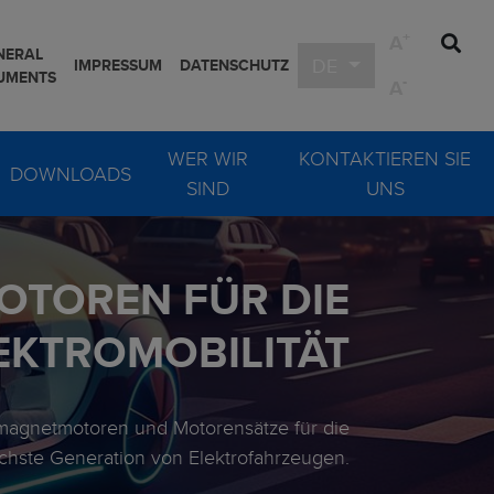
+
A
NERAL
DE
IMPRESSUM
DATENSCHUTZ
UMENTS
-
A
WER WIR
KONTAKTIEREN SIE
DOWNLOADS
SIND
UNS
toren
Kundenspezifische Lös
OTOREN FÜR DIE
otoren
EKTROMOBILITÄT
magnetmotoren und Motorensätze für die
chste Generation von Elektrofahrzeugen.